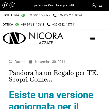
Spedizione Gratuita sopra i 60€
GIOIELLERIA
+39 320 8347162
+39 0332 459194
OTTICA
+39 393 8110818
+39 0332 457711
Davide
Novembre 30, 2011
Pandora ha un Regalo per TE!
Scopri Come…
Esiste una versione
aggiornata per il