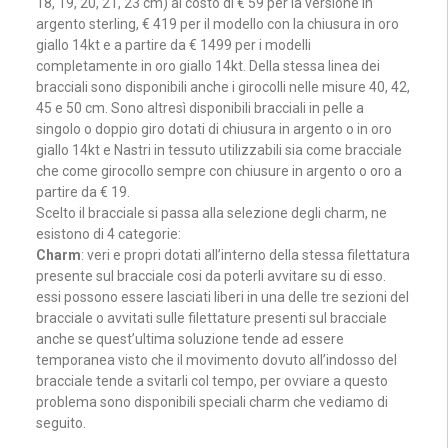
18, 19, 20, 21, 23 cm) al costo di € 59 per la versione in
argento sterling, € 419 per il modello con la chiusura in oro
giallo 14kt e a partire da € 1499 per i modelli
completamente in oro giallo 14kt. Della stessa linea dei
bracciali sono disponibili anche i girocolli nelle misure 40, 42,
45 e 50 cm. Sono altresì disponibili bracciali in pelle a
singolo o doppio giro dotati di chiusura in argento o in oro
giallo 14kt e Nastri in tessuto utilizzabili sia come bracciale
che come girocollo sempre con chiusure in argento o oro a
partire da € 19.
Scelto il bracciale si passa alla selezione degli charm, ne
esistono di 4 categorie:
Charm
: veri e propri dotati all’interno della stessa filettatura
presente sul bracciale cosi da poterli avvitare su di esso.
essi possono essere lasciati liberi in una delle tre sezioni del
bracciale o avvitati sulle filettature presenti sul bracciale
anche se quest’ultima soluzione tende ad essere
temporanea visto che il movimento dovuto all’indosso del
bracciale tende a svitarli col tempo, per ovviare a questo
problema sono disponibili speciali charm che vediamo di
seguito.