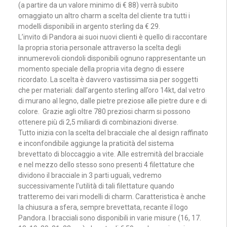
(a partire da un valore minimo di € 88) verrà subito
omaggiato un altro charm a scelta del cliente tra tutti i
modelli disponibili in argento sterling da € 29.
L’invito di Pandora ai suoi nuovi clienti è quello di raccontare
la propria storia personale attraverso la scelta degli
innumerevoli ciondoli disponibili ognuno rappresentante un
momento speciale della propria vita degno di essere
ricordato. La scelta è davvero vastissima sia per soggetti
che per materiali: dall’argento sterling all’oro 14kt, dal vetro
di murano al legno, dalle pietre preziose alle pietre dure e di
colore. Grazie agli oltre 780 preziosi charm si possono
ottenere più di 2,5 miliardi di combinazioni diverse.
Tutto inizia con la scelta del bracciale che al design raffinato
e inconfondibile aggiunge la praticità del sistema
brevettato di bloccaggio a vite. Alle estremità del bracciale
e nel mezzo dello stesso sono presenti 4 filettature che
dividono il bracciale in 3 parti uguali, vedremo
successivamente l’utilità di tali filettature quando
tratteremo dei vari modelli di charm. Caratteristica è anche
la chiusura a sfera, sempre brevettata, recante il
logo
Pandora. I bracciali sono disponibili in varie misure (16, 17.