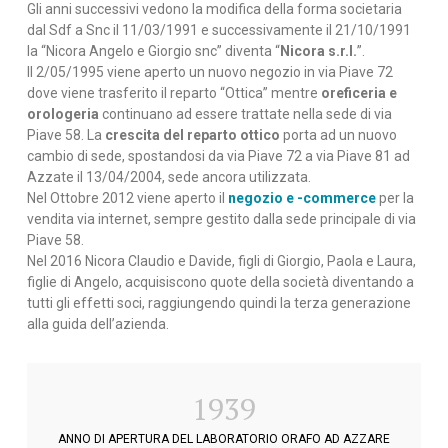
Gli anni successivi vedono la modifica della forma societaria
dal Sdf a Snc il 11/03/1991 e successivamente il 21/10/1991
la “Nicora Angelo e Giorgio snc” diventa “
Nicora s.r.l.
”.
Il 2/05/1995 viene aperto un nuovo negozio in via Piave 72
dove viene trasferito il reparto “Ottica” mentre
oreficeria e
orologeria
continuano ad essere trattate nella sede di via
Piave 58. La
crescita del reparto ottico
porta ad un nuovo
cambio di sede, spostandosi da via Piave 72 a via Piave 81 ad
Azzate il 13/04/2004, sede ancora utilizzata.
Nel Ottobre 2012 viene aperto il
negozio e -commerce
per la
vendita via internet, sempre gestito dalla sede principale di via
Piave 58.
Nel 2016 Nicora Claudio e Davide, figli di Giorgio, Paola e Laura,
figlie di Angelo, acquisiscono quote della società diventando a
tutti gli effetti soci, raggiungendo quindi la terza generazione
alla guida dell’azienda.
1939
ANNO DI APERTURA DEL LABORATORIO ORAFO AD AZZARE