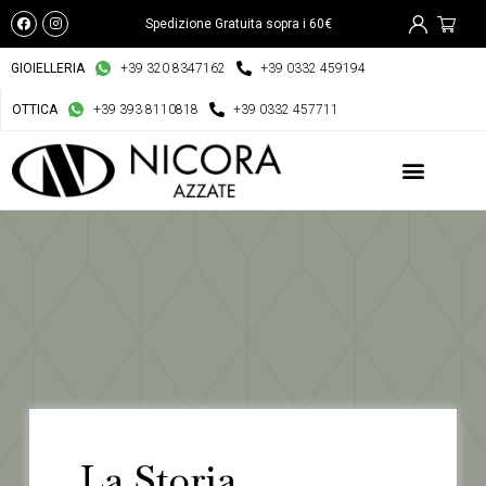
Spedizione Gratuita sopra i 60€
GIOIELLERIA
+39 320 8347162
+39 0332 459194
OTTICA
+39 393 8110818
+39 0332 457711
La Storia