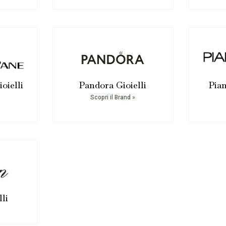
oielli
Pandora Gioielli
Pian
Scopri il Brand »
li