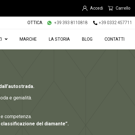
Accedi
Carrello
OTTICA
+39 393 8110818
+39 0332 457711
I
MARCHE
LA STORIA
BLOG
CONTATTI
dall’autostrada.
a e genialità.
à e competenza.
 e classificazione del diamante”.