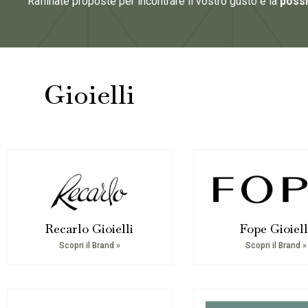
Raffinate proposte per incontrare il vostro gusto e la
possib
Gioielli
Recarlo Gioielli
Fope Gioiell
Scopri il Brand »
Scopri il Brand »