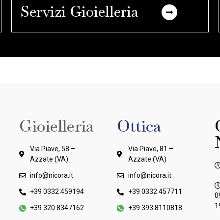
Servizi Gioielleria
Gioielleria
Ottica
Via Piave, 58 –
Via Piave, 81 –
Azzate (VA)
Azzate (VA)
info@nicora.it
info@nicora.it
+39 0332 459194
+39 0332 457711
0
1
+39 320 8347162
+39 393 8110818