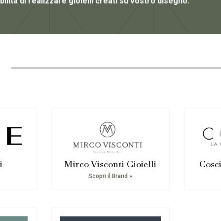
ilità di realizzare gioielli creati su vostro disegno.
i
Mirco Visconti Gioielli
Cosci
Scopri il Brand »