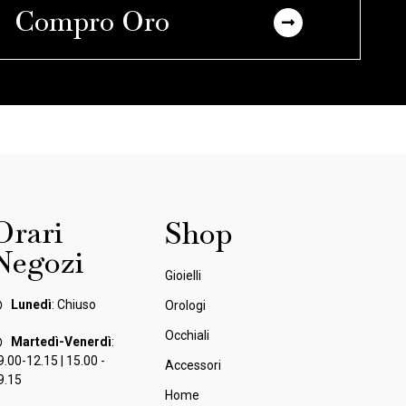
Compro Oro
Orari
Shop
Negozi
Gioielli
Lunedì
: Chiuso
Orologi
Occhiali
Martedì-Venerdì
:
9.00-12.15 | 15.00 -
Accessori
9.15
Home