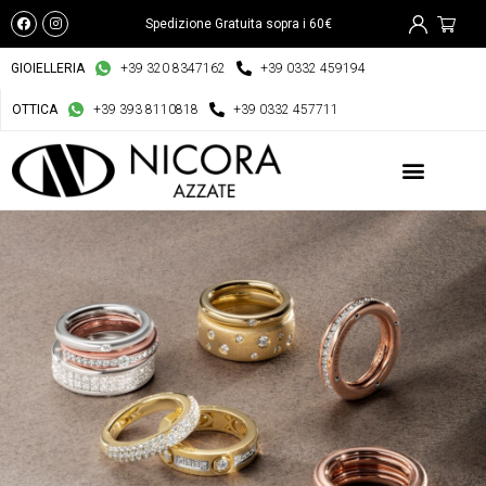
Spedizione Gratuita sopra i 60€
GIOIELLERIA
+39 320 8347162
+39 0332 459194
OTTICA
+39 393 8110818
+39 0332 457711