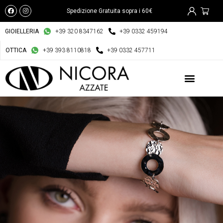
Spedizione Gratuita sopra i 60€
GIOIELLERIA
+39 320 8347162
+39 0332 459194
OTTICA
+39 393 8110818
+39 0332 457711