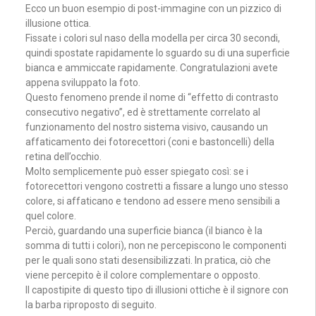
Ecco un buon esempio di post-immagine con un pizzico di
illusione ottica.
Fissate i colori sul naso della modella per circa 30 secondi,
quindi spostate rapidamente lo sguardo su di una superficie
bianca e ammiccate rapidamente. Congratulazioni avete
appena sviluppato la foto.
Questo fenomeno prende il nome di “effetto di contrasto
consecutivo negativo”, ed è strettamente correlato al
funzionamento del nostro sistema visivo, causando un
affaticamento dei fotorecettori (coni e bastoncelli) della
retina dell’occhio.
Molto semplicemente può esser spiegato così: se i
fotorecettori vengono costretti a fissare a lungo uno stesso
colore, si affaticano e tendono ad essere meno sensibili a
quel colore.
Perciò, guardando una superficie bianca (il bianco è la
somma di tutti i colori), non ne percepiscono le componenti
per le quali sono stati desensibilizzati. In pratica, ciò che
viene percepito è il colore complementare o opposto.
Il capostipite di questo tipo di illusioni ottiche è il signore con
la barba riproposto di seguito.