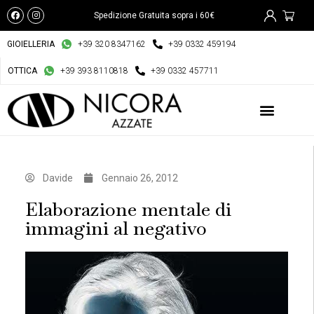
Spedizione Gratuita sopra i 60€
GIOIELLERIA
+39 320 8347162
+39 0332 459194
OTTICA
+39 393 8110818
+39 0332 457711
Davide
Gennaio 26, 2012
Elaborazione mentale di
immagini al negativo