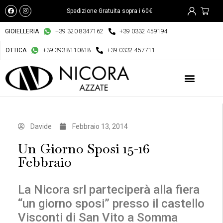
Spedizione Gratuita sopra i 60€
GIOIELLERIA
+39 320 8347162
+39 0332 459194
OTTICA
+39 393 8110818
+39 0332 457711
Davide
Febbraio 13, 2014
Un Giorno Sposi 15-16
Febbraio
La Nicora srl parteciperà alla fiera
“un giorno sposi” presso il castello
Visconti di San Vito a Somma