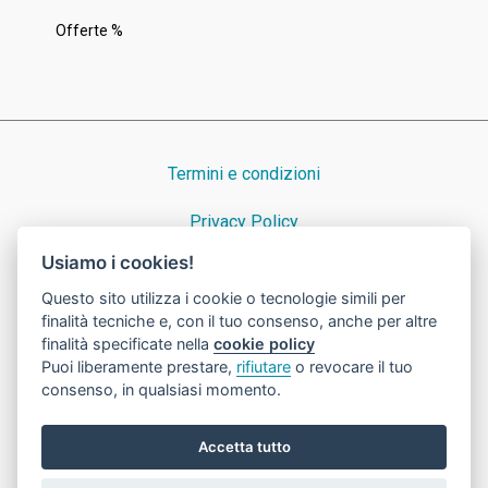
Offerte %
Termini e condizioni
Privacy Policy
Usiamo i cookies!
Cookie Policy
Questo sito utilizza i cookie o tecnologie simili per
finalità tecniche e, con il tuo consenso, anche per altre
finalità specificate nella
cookie policy
Puoi liberamente prestare,
rifiutare
o revocare il tuo
© 2023 Nicora Srl · Dal 1939 consulenti preziosi ad Azzate · P.IVA e
consenso, in qualsiasi momento.
C.F. 00235790128 · cap. soc. Eur 46800 i.v. · Numero REA VA 31227
·
Powered by OIR
Accetta tutto