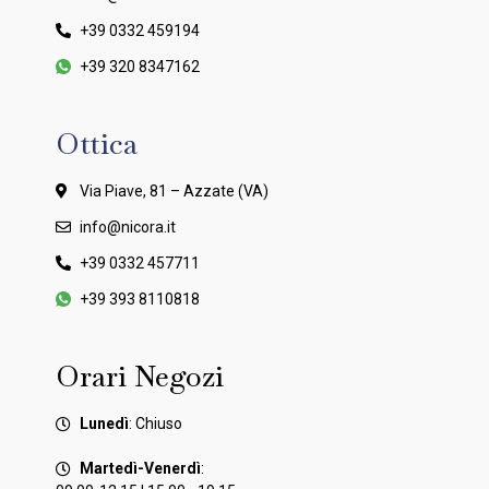
+39 0332 459194
+39 320 8347162
Ottica
Via Piave, 81 – Azzate (VA)
info@nicora.it
+39 0332 457711
+39 393 8110818
Orari Negozi
Lunedì
: Chiuso
Martedì-Venerdì
: