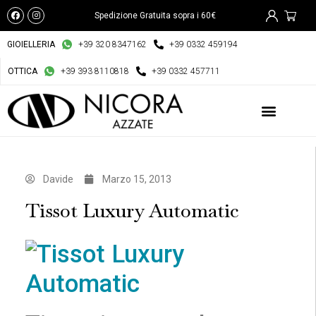
Spedizione Gratuita sopra i 60€
GIOIELLERIA
+39 320 8347162
+39 0332 459194
OTTICA
+39 393 8110818
+39 0332 457711
Davide
Marzo 15, 2013
Tissot Luxury Automatic