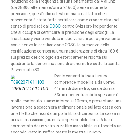
riduzione della frequenza di funzionamento dai 4 ai 3hz
(da 28800 alternanze/ora a 21600) senza ridurne la
precisione, quest’ultima testimoniata dal fatto che il
movimento è stato fatto certificare come cronometro (nel
senso di preciso) dal
COSC
, centro Svizzero indipendente
che si occupa di certificare la precisione degli orologi. La
linea Luxury viene venduta in due versioni per ogni variante
con o senza la certificazione COSC, la presenza della
certificazione comporta una maggiorazione di circa 180 €
sul prezzo dell’orologio ed esteticamente riporta sul
quadrante la denominazione di cronometro sotto la scritta
Powermatic 80.
Per le varianti la linea Luxury
comprende modelli sia da uomo,
T0862071611100
41mm di diametro, sia da donna,
33mm, per entrambi lo spessore è
molto contenuto, siamo intorno ai 10mm, e presentano una
lavorazione a scacchiera tridimensionale sul lato cassa con
un effetto che ricorda un po la fibra di carbonio. La cassa in
acciaio massiccio garantita impermeabile fino a 5 bar è
sormontata da un vetro in zaffiro inscalfibile, sul fondello un
secondo vetro in zaffiro mette in mostra il nuovo