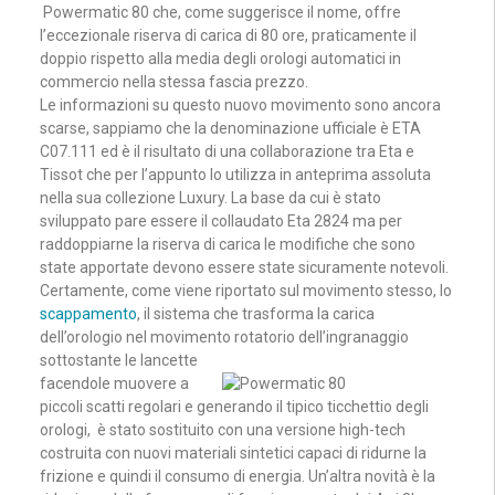
Powermatic 80 che, come suggerisce il nome, offre
l’eccezionale riserva di carica di 80 ore, praticamente il
doppio rispetto alla media degli orologi automatici in
commercio nella stessa fascia prezzo.
Le informazioni su questo nuovo movimento sono ancora
scarse, sappiamo che la denominazione ufficiale è ETA
C07.111 ed è il risultato di una collaborazione tra Eta e
Tissot che per l’appunto lo utilizza in anteprima assoluta
nella sua collezione Luxury. La base da cui è stato
sviluppato pare essere il collaudato Eta 2824 ma per
raddoppiarne la riserva di carica le modifiche che sono
state apportate devono essere state sicuramente notevoli.
Certamente, come viene riportato sul movimento stesso, lo
scappamento
, il sistema che trasforma la carica
dell’orologio nel movimento rotatorio dell’ingranaggio
sottostante le lancette
facendole muovere a
piccoli scatti regolari e generando il tipico ticchettio degli
orologi, è stato sostituito con una versione high-tech
costruita con nuovi materiali sintetici capaci di ridurne la
frizione e quindi il consumo di energia. Un’altra novità è la