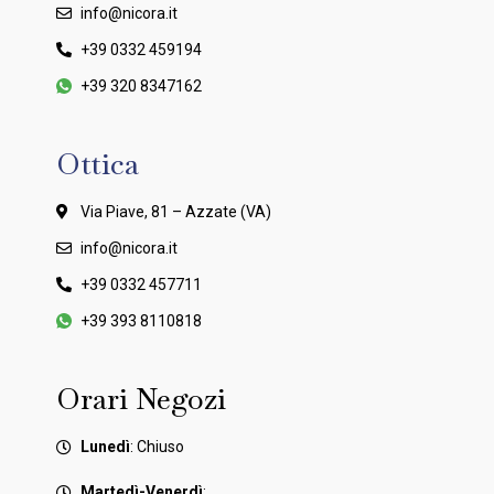
info@nicora.it
+39 0332 459194
+39 320 8347162
Ottica
Via Piave, 81 – Azzate (VA)
info@nicora.it
+39 0332 457711
+39 393 8110818
Orari Negozi
Lunedì
: Chiuso
Martedì-Venerdì
: