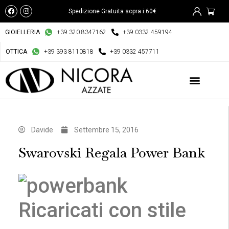
Spedizione Gratuita sopra i 60€
GIOIELLERIA
+39 320 8347162
+39 0332 459194
OTTICA
+39 393 8110818
+39 0332 457711
Davide
Settembre 15, 2016
Swarovski Regala Power Bank
Ricaricati con stile