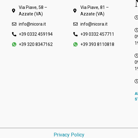
Via Piave, 58 –
Via Piave, 81 –
Azzate (VA)
Azzate (VA)
info@nicora.it
info@nicora.it
+39 0332 459194
+39 0332 457711
0
1
+39 320 8347162
+39 393 8110818
0
1
A
S
Privacy Policy