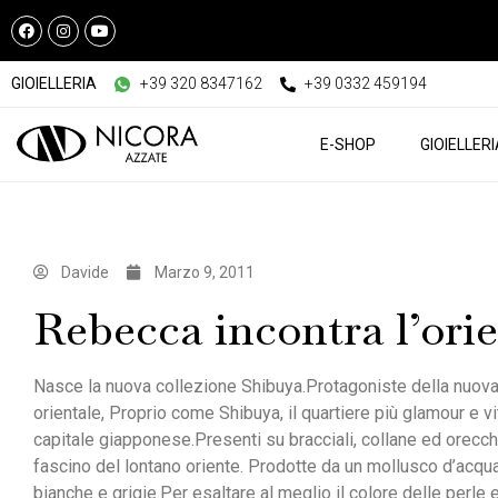
GIOIELLERIA
+39 320 8347162
+39 0332 459194
E-SHOP
GIOIELLER
Davide
Marzo 9, 2011
Rebecca incontra l’ori
Nasce la nuova collezione Shibuya.Protagoniste della nuov
orientale, Proprio come Shibuya, il quartiere più glamour e v
capitale giapponese.
Presenti su bracciali, collane ed orecchi
fascino del lontano oriente. Prodotte da un mollusco d’acqua 
bianche e grigie.Per esaltare al meglio il colore delle perle 