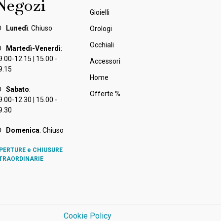
Negozi
Gioielli
Lunedì
: Chiuso
Orologi
Occhiali
Martedì-Venerdì
:
9.00-12.15 | 15.00 -
Accessori
9.15
Home
Sabato
:
Offerte %
9.00-12.30 | 15.00 -
9.30
Domenica
: Chiuso
PERTURE e CHIUSURE
TRAORDINARIE
Cookie Policy