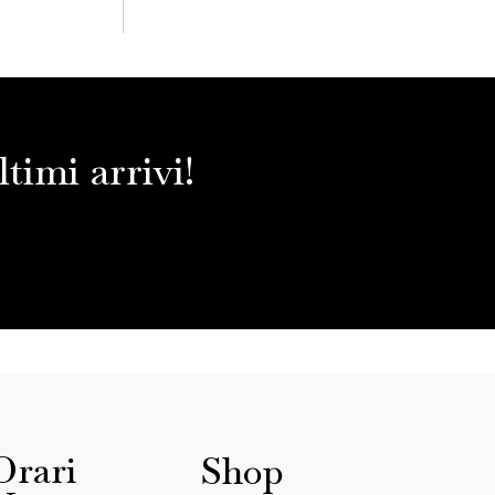
timi arrivi!
Orari
Shop