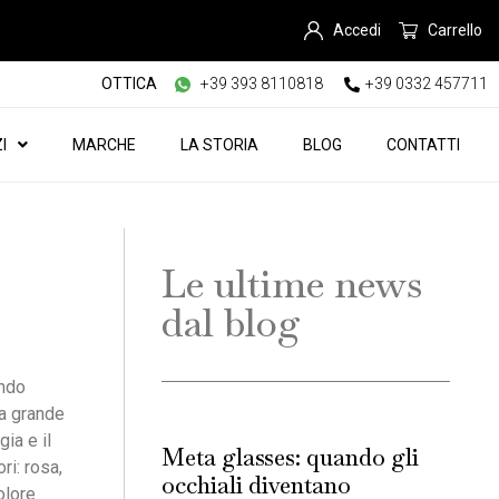
Accedi
Carrello
OTTICA
+39 393 8110818
+39 0332 457711
I
MARCHE
LA STORIA
BLOG
CONTATTI
Le ultime news
dal blog
ondo
la grande
ia e il
Meta glasses: quando gli
ri: rosa,
occhiali diventano
olore