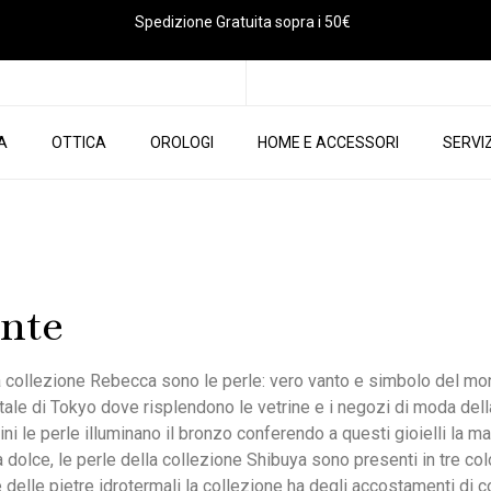
Spedizione Gratuita sopra i 50€
IA
OTTICA
OROLOGI
HOME E ACCESSORI
SERVIZ
ente
a collezione Rebecca sono le perle: vero vanto e simbolo del m
itale di Tokyo dove risplendono le vetrine e i negozi di moda del
ni le perle illuminano il bronzo conferendo a questi gioielli la mag
dolce, le perle della collezione Shibuya sono presenti in tre colo
e delle pietre idrotermali la collezione ha degli accostamenti di c