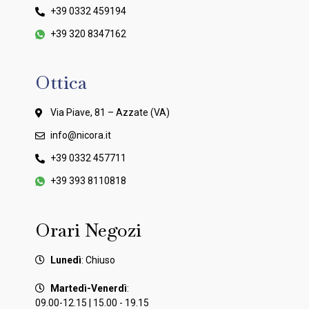
+39 0332 459194
+39 320 8347162
Ottica
Via Piave, 81 – Azzate (VA)
info@nicora.it
+39 0332 457711
+39 393 8110818
Orari Negozi
Lunedì
: Chiuso
Martedì-Venerdì
:
09.00-12.15 | 15.00 - 19.15