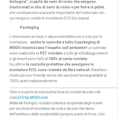
biologica”, si parte da semi di ricino che vengono
trasformati in olio di semi di ricino e per finire in pellet
,
che costituiscono una parte importante del materiale con
cui vengono create le montature ECO bio-based.
Packaging
L’attenzione al riciclo e alla sostenibilità non è solo per le
montature…
anche le custodie e tutto il packaging di
MODO minimizzano l’impatto sull’ambiente!
Le custodie
sono realizzate in
PET riciclato
e tutti gli imballaggi esterni
e gli inserti sono fatti al
100% di carta riciclata
.
Da ultimo
le custodie protettive che avvolgono le
montature ECO, sono ricavate da fibre naturali
. Risultano
molto più eco-friendly anche dei sacchetti biodegradabili al
100% usati tradizionalmente.
___________________________________________________
Vieni a scoprire la nuovissima linea di occhiali da sole e da
vista
ECO by MODO.com
Materiali biologici, riciclati e plastica recuperata dagli oceani
per una linea di montature da vista e da sole che fanno
dell’estetica e della sostenibilità il proprio punto di forza. Con