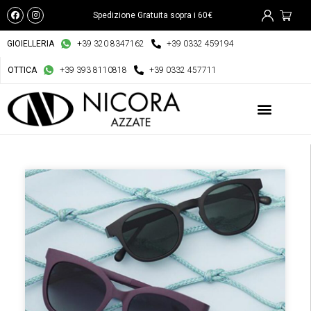
Spedizione Gratuita sopra i 60€
GIOIELLERIA
+39 320 8347162
+39 0332 459194
OTTICA
+39 393 8110818
+39 0332 457711