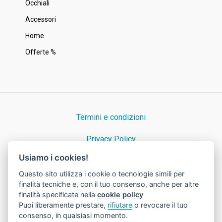
Occhiali
Accessori
Home
Offerte %
Termini e condizioni
Privacy Policy
Usiamo i cookies!
Cookie Policy
Questo sito utilizza i cookie o tecnologie simili per
finalità tecniche e, con il tuo consenso, anche per altre
finalità specificate nella
cookie policy
Puoi liberamente prestare,
rifiutare
o revocare il tuo
© 2023 Nicora Srl · Dal 1939 consulenti preziosi ad Azzate · P.IVA e
consenso, in qualsiasi momento.
C.F. 00235790128 · cap. soc. Eur 46800 i.v. · Numero REA VA 31227