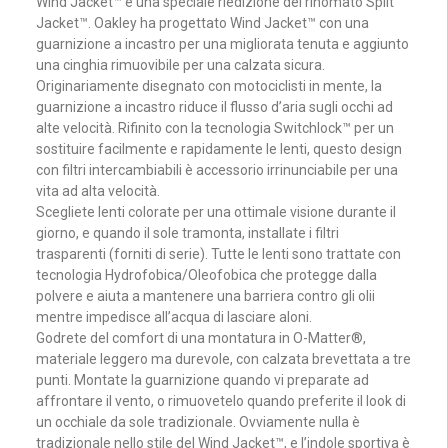
Wind Jacket™ è una speciale riedizione del rinomato Split
Jacket™. Oakley ha progettato Wind Jacket™ con una
guarnizione a incastro per una migliorata tenuta e aggiunto
una cinghia rimuovibile per una calzata sicura.
Originariamente disegnato con motociclisti in mente, la
guarnizione a incastro riduce il flusso d’aria sugli occhi ad
alte velocità. Rifinito con la tecnologia Switchlock™ per un
sostituire facilmente e rapidamente le lenti, questo design
con filtri intercambiabili è accessorio irrinunciabile per una
vita ad alta velocità.
Scegliete lenti colorate per una ottimale visione durante il
giorno, e quando il sole tramonta, installate i filtri
trasparenti (forniti di serie). Tutte le lenti sono trattate con
tecnologia Hydrofobica/Oleofobica che protegge dalla
polvere e aiuta a mantenere una barriera contro gli olii
mentre impedisce all’acqua di lasciare aloni.
Godrete del comfort di una montatura in O-Matter®,
materiale leggero ma durevole, con calzata brevettata a tre
punti. Montate la guarnizione quando vi preparate ad
affrontare il vento, o rimuovetelo quando preferite il look di
un occhiale da sole tradizionale. Ovviamente nulla è
tradizionale nello stile del Wind Jacket™, e l’indole sportiva è