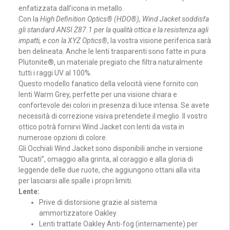
enfatizzata dall’icona in metallo.
Con la
High Definition
Optics® (
HDO
®),
Wind Jacket soddisfa
gli standard ANSI Z87.1 per la qualità ottica e la resistenza agli
impatti, e con la XYZ Optics®
, la vostra visione periferica sarà
ben delineata. Anche le lenti trasparenti sono fatte in pura
Plutonite®, un materiale pregiato che filtra naturalmente
tutti i raggi UV al 100%.
Questo modello fanatico della velocità viene fornito con
lenti Warm Grey, perfette per una visione chiara e
confortevole dei colori in presenza di luce intensa. Se avete
necessità di correzione visiva pretendete il meglio. Il vostro
ottico potrà fornirvi Wind Jacket con lenti da vista in
numerose opzioni di colore.
Gli Occhiali Wind Jacket sono disponibili anche in versione
“Ducati”, omaggio alla grinta, al coraggio e alla gloria di
leggende delle due ruote, che aggiungono ottani alla vita
per lasciarsi alle spalle i propri limiti.
Lente:
Prive di distorsione grazie al sistema
ammortizzatore Oakley
Lenti trattate Oakley Anti-fog (internamente) per