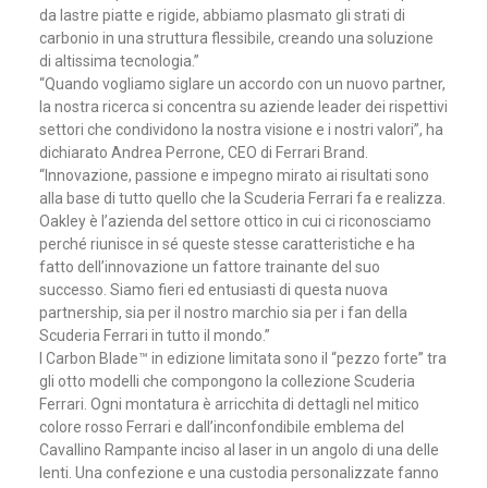
da lastre piatte e rigide, abbiamo plasmato gli strati di
carbonio in una struttura flessibile, creando una soluzione
di altissima tecnologia.”
“Quando vogliamo siglare un accordo con un nuovo partner,
la nostra ricerca si concentra su aziende leader dei rispettivi
settori che condividono la nostra visione e i nostri valori”, ha
dichiarato Andrea Perrone, CEO di Ferrari Brand.
“Innovazione, passione e impegno mirato ai risultati sono
alla base di tutto quello che la Scuderia Ferrari fa e realizza.
Oakley è l’azienda del settore ottico in cui ci riconosciamo
perché riunisce in sé queste stesse caratteristiche e ha
fatto dell’innovazione un fattore trainante del suo
successo. Siamo fieri ed entusiasti di questa nuova
partnership, sia per il nostro marchio sia per i fan della
Scuderia Ferrari in tutto il mondo.”
I Carbon Blade™ in edizione limitata sono il “pezzo forte” tra
gli otto modelli che compongono la collezione Scuderia
Ferrari. Ogni montatura è arricchita di dettagli nel mitico
colore rosso Ferrari e dall’inconfondibile emblema del
Cavallino Rampante inciso al laser in un angolo di una delle
lenti. Una confezione e una custodia personalizzate fanno