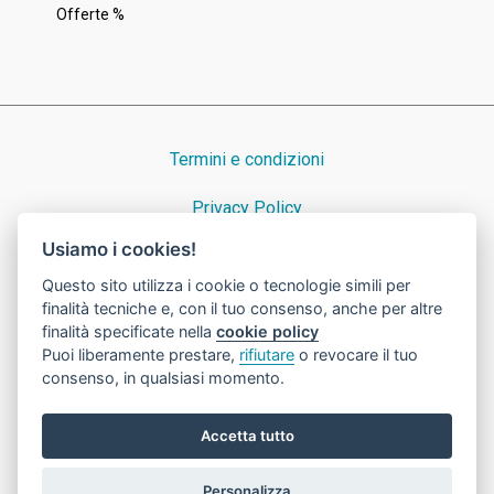
Offerte %
Termini e condizioni
Privacy Policy
Usiamo i cookies!
Cookie Policy
Questo sito utilizza i cookie o tecnologie simili per
finalità tecniche e, con il tuo consenso, anche per altre
finalità specificate nella
cookie policy
Puoi liberamente prestare,
rifiutare
o revocare il tuo
© 2023 Nicora Srl · Dal 1939 consulenti preziosi ad Azzate · P.IVA e
consenso, in qualsiasi momento.
C.F. 00235790128 · cap. soc. Eur 46800 i.v. · Numero REA VA 31227
·
Powered by OIR
Accetta tutto
Personalizza