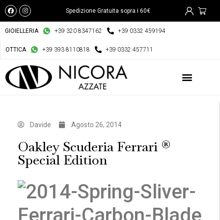
Spedizione Gratuita sopra i 60€
GIOIELLERIA
+39 320 8347162
+39 0332 459194
OTTICA
+39 393 8110818
+39 0332 457711
Davide
Agosto 26, 2014
Oakley Scuderia Ferrari ®
Special Edition