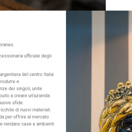
oraneo.
cessionaria ufficiale degli
rgentiera del centro Italia
produrre e
ze dei singoli, unite
buito a creare un’azienda
nuove sfide.
icchite di nuovi materiali.
a per offrire al mercato
he rendano case e ambienti