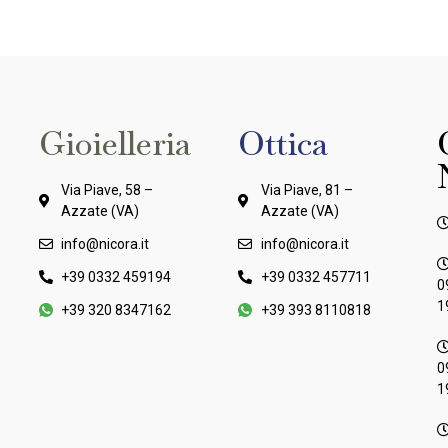
Gioielleria
Ottica
Via Piave, 58 –
Via Piave, 81 –
Azzate (VA)
Azzate (VA)
info@nicora.it
info@nicora.it
+39 0332 459194
+39 0332 457711
0
1
+39 320 8347162
+39 393 8110818
0
1