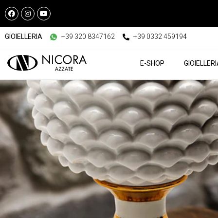
GIOIELLERIA
+39 320 8347162
+39 0332 459194
E-SHOP
GIOIELLER