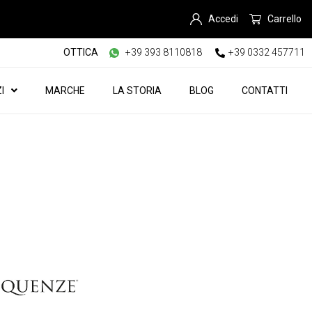
Accedi
Carrello
OTTICA
+39 393 8110818
+39 0332 457711
I
MARCHE
LA STORIA
BLOG
CONTATTI