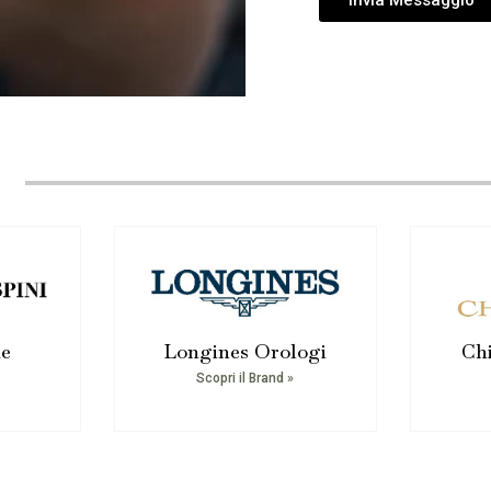
e
me
Longines Orologi
Chi
Scopri il Brand »