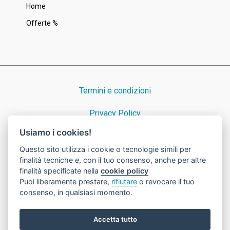
Home
Offerte %
Termini e condizioni
Privacy Policy
Usiamo i cookies!
Cookie Policy
Questo sito utilizza i cookie o tecnologie simili per
finalità tecniche e, con il tuo consenso, anche per altre
finalità specificate nella
cookie policy
Puoi liberamente prestare,
rifiutare
o revocare il tuo
© 2023 Nicora Srl · Dal 1939 consulenti preziosi ad Azzate · P.IVA e
consenso, in qualsiasi momento.
C.F. 00235790128 · cap. soc. Eur 46800 i.v. · Numero REA VA 31227
·
Powered by OIR
Accetta tutto