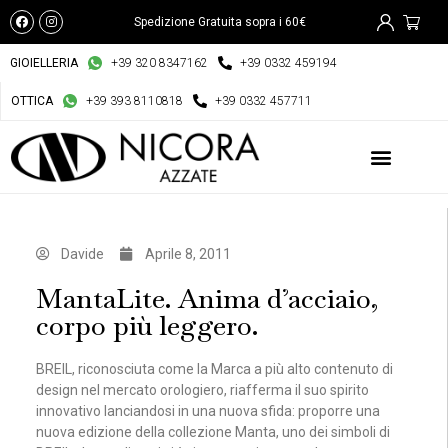
Spedizione Gratuita sopra i 60€
GIOIELLERIA
+39 320 8347162
+39 0332 459194
OTTICA
+39 393 8110818
+39 0332 457711
Davide
Aprile 8, 2011
MantaLite. Anima d’acciaio,
corpo più leggero.
BREIL, riconosciuta come la Marca a più alto contenuto di
design nel mercato orologiero, riafferma il suo spirito
innovativo lanciandosi in una nuova sfida: proporre una
nuova edizione della collezione Manta, uno dei simboli di