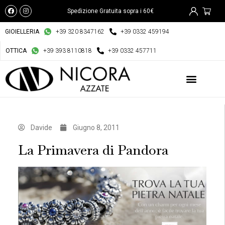
Spedizione Gratuita sopra i 60€
GIOIELLERIA
+39 320 8347162
+39 0332 459194
OTTICA
+39 393 8110818
+39 0332 457711
Davide
Giugno 8, 2011
La Primavera di Pandora