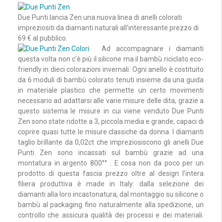
Due Punti lancia Zen una nuova linea di anelli colorati
impreziositi da diamanti naturali all’interessante prezzo di
69 € al pubblico.
Ad accompagnare i diamanti
questa volta non c’è più il silicone ma il bambù riciclato eco-
friendly in dieci colorazioni invernali. Ogni anello è costituito
da 6 moduli di bambù colorato tenuti insieme da una guida
in materiale plastico che permette un certo movimenti
necessario ad adattarsi alle varie misure delle dita, grazie a
questo sistema le misure in cui viene venduto Due Punti
Zen sono state ridotte a 3, piccola media e grande, capaci di
coprire quasi tutte le misure classiche da donna. I diamanti
taglio brillante da 0,02ct che impreziosiscono gli anelli Due
Punti Zen sono incassati sul bambù grazie ad una
montatura in argento 800°° . E cosa non da poco per un
prodotto di questa fascia prezzo oltre al design l’intera
filiera produttiva è made in Italy: dalla selezione dei
diamanti alla loro incastonatura, dal montaggio su silicone o
bambù al packaging fino naturalmente alla spedizione, un
controllo che assicura qualità dei processi e dei materiali.