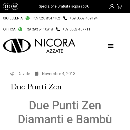
Spedizione Gratuita sopra i 60€
GIOIELLERIA
+39 320 8347162
+39 0332 459194
OTTICA
+39 393 8110818
+39 0332 457711
Davide
Novembre 4, 2013
Due Punti Zen
Due Punti Zen
Diamanti e Bambù