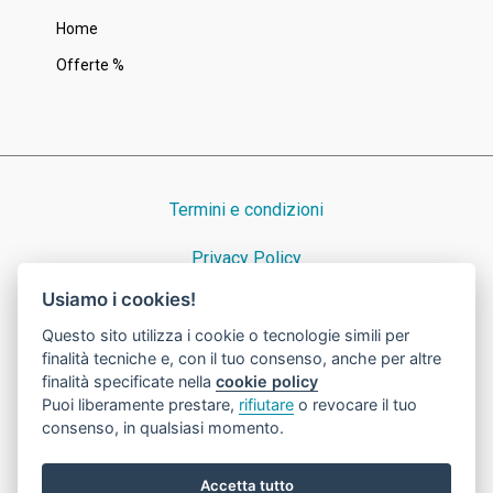
Home
Offerte %
Termini e condizioni
Privacy Policy
Usiamo i cookies!
Cookie Policy
Questo sito utilizza i cookie o tecnologie simili per
finalità tecniche e, con il tuo consenso, anche per altre
finalità specificate nella
cookie policy
Puoi liberamente prestare,
rifiutare
o revocare il tuo
© 2023 Nicora Srl · Dal 1939 consulenti preziosi ad Azzate · P.IVA e
consenso, in qualsiasi momento.
C.F. 00235790128 · cap. soc. Eur 46800 i.v. · Numero REA VA 31227
·
Powered by OIR
Accetta tutto