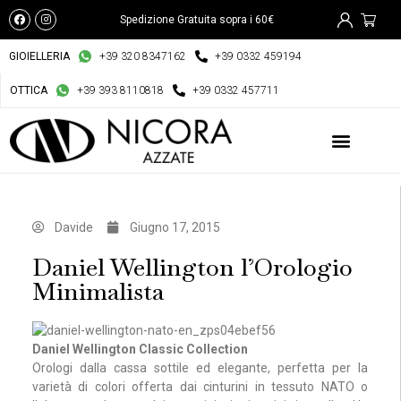
Spedizione Gratuita sopra i 60€
GIOIELLERIA
+39 320 8347162
+39 0332 459194
OTTICA
+39 393 8110818
+39 0332 457711
Davide
Giugno 17, 2015
Daniel Wellington l’Orologio
Minimalista
Daniel Wellington Classic Collection
Orologi dalla cassa sottile ed elegante, perfetta per la
varietà di colori offerta dai cinturini in tessuto NATO o