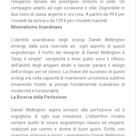
l’eleganza donata dei prestigiosi cinturini in pelle. Un
compagno adatto ad ogni occasione e stile. Disponibile in
due colori di cassa: argento e oro rosa. A partire da 99 € per
i modelli da donna o da 129 € per i modelli maschili.
Minimalismo Scandinavo
L’identità scandinava degli orologi Daniel Wellington
emerge dalla cura riservata ad ogni aspetto di questi
segnatempo. Il motto dei designer di Daniel Wellington è
“keep it simple”: semplicità e linee pulite sono il riflesso
dell’abilità degli artigiani dediti a lasciar parlare il design
dell’orologio per sé stesso. La chiave del successo di questi
orologi sta nella capacità di mantenere un’estetica sublime
rimanendo fedele ai principi fondamentali scandinavi di
modernità e funzionalità.
La Ricerca della Perfezione
Daniel Wellington aspira sempre alla perfezione ed è
orgogliosa di ogni sua creazione. L’obbiettivo rimane
sempre quello di creare segnatempo classici ed eleganti,
realizzati per uomini e donne di buon gusto. Sottili, con
spessore inferiore ai 6mm, i segnatempo Daniel Wellington