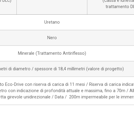
o DLC)
(Cassa e lunett
trattamento D
Uretano
Nero
Minerale (Trattamento Antiriflesso)
metri di diametro / spessore di 18,4 millimetri (valore di progetto)
 Eco-Drive con riserva di carica di 11 mesi / Riserva di carica indica
ro con indicazione di profondità attuale e massima, fino a 70m / Al
netta girevole unidirezionale / Data / 200m impermeabile per le immer