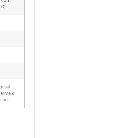
a con
LC)
ta sul
larme di
sioni