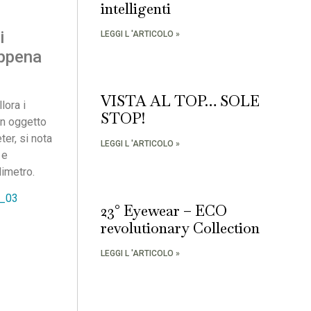
intelligenti
i
LEGGI L 'ARTICOLO »
appena
VISTA AL TOP… SOLE
lora i
STOP!
un oggetto
er, si nota
LEGGI L 'ARTICOLO »
 e
dimetro.
23° Eyewear – ECO
revolutionary Collection
LEGGI L 'ARTICOLO »