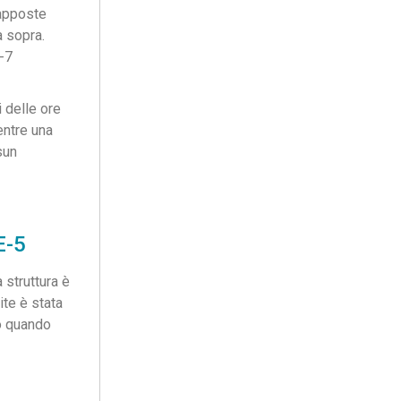
rapposte
a sopra.
i delle ore
entre una
sun
 struttura è
ite è stata
ro quando