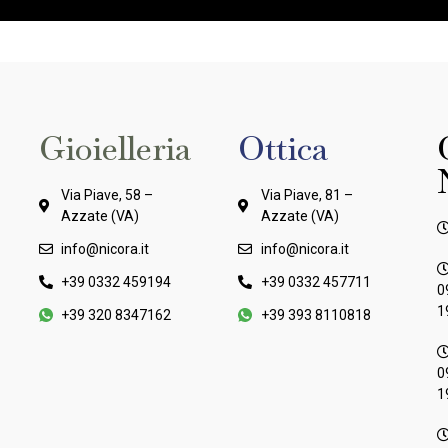
Gioielleria
Ottica
Via Piave, 58 –
Via Piave, 81 –
Azzate (VA)
Azzate (VA)
info@nicora.it
info@nicora.it
+39 0332 459194
+39 0332 457711
0
1
+39 320 8347162
+39 393 8110818
0
1