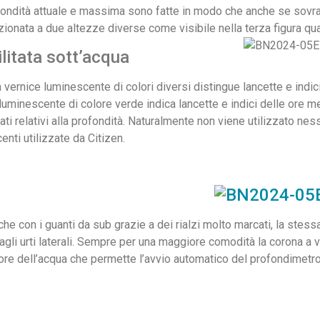
fondità attuale e massima sono fatte in modo che anche se sov
zionata a due altezze diverse come visibile nella terza figura qu
ilitata sott’acqua
 vernice luminescente di colori diversi distingue lancette e indic
e luminescente di colore verde indica lancette e indici delle ore m
ati relativi alla profondità. Naturalmente non viene utilizzato nes
enti utilizzate da Citizen.
che con i guanti da sub grazie a dei rialzi molto marcati, la stessa
gli urti laterali. Sempre per una maggiore comodità la corona a v
ensore dell’acqua che permette l’avvio automatico del profondimet