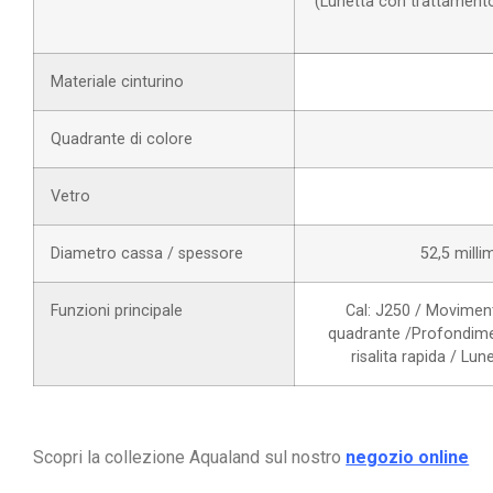
(Lunetta con trattament
Materiale cinturino
Quadrante di colore
Vetro
Diametro cassa / spessore
52,5 milli
Funzioni principale
Cal: J250 / Movimento
quadrante /Profondimet
risalita rapida / Lu
Scopri la collezione Aqualand sul nostro
negozio online