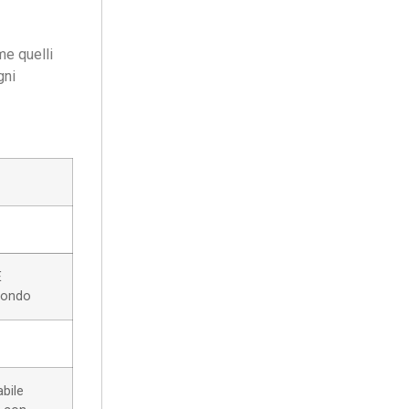
me quelli
gni
E
mondo
abile