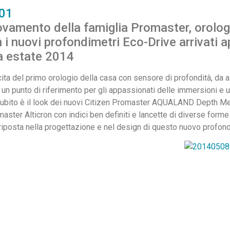
novamento della famiglia Promaster, orolog
n i nuovi profondimetri Eco-Drive arrivati 
ta estate 2014
cita del primo orologio della casa con sensore di profondità, da al
n un punto di riferimento per gli appassionati delle immersioni e 
re subito è il look dei nuovi Citizen Promaster AQUALAND Depth Met
master Alticron con indici ben definiti e lancette di diverse forme
 riposta nella progettazione e nel design di questo nuovo profon