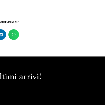
Condividilo su:
timi arrivi!