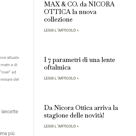
MAX & CO. da NICORA
OTTICA la nuova
collezione
LEGGI L 'ARTICOLO »
one attuale.
I 7 parametri di una lente
 metri e di
oftalmica
 “over” ad
LEGGI L 'ARTICOLO »
avvisare del
Da Nicora Ottica arriva la
 lancette
stagione delle novità!
LEGGI L 'ARTICOLO »
sima più