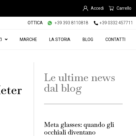
Accedi
Carrello
OTTICA
+39 393 8110818
+39 0332 457711
I
MARCHE
LA STORIA
BLOG
CONTATTI
Le ultime news
dal blog
ter
Meta glasses: quando gli
occhiali diventano