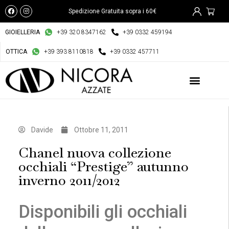
Spedizione Gratuita sopra i 60€
GIOIELLERIA
+39 320 8347162
+39 0332 459194
OTTICA
+39 393 8110818
+39 0332 457711
Davide
Ottobre 11, 2011
Chanel nuova collezione
occhiali “Prestige” autunno
inverno 2011/2012
Disponibili gli occhiali