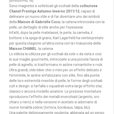
[smooth=id:16]
Sono magnetici e sofisticati gli occhiali della
collezione
Chanel Prestige Autunno‐Inverno 2011/12
, capaci di
delineare un nuovo stile e di far diventare uno dei simboli
della
Maison di Gabrielle Coco
, la catena intrecciata con la
pelle, un dettaglio di stile anche per l’eyeswear.
Infatti, dopo la pelle matelassé, le perle, la camelia, il
bottone o la spiga di grano, Karl Lagerfeld ha reinterpretato
per questa stagione un’altra icona con la I maiuscola della
Maison CHANEL
: la catena.
Lo stilista la utilizza per gli occhiali da sole o da vista e così
le sue maglie gourmette, intrecciate a una piccola fascia di
pelle di agnello, si trasformano in astine romantiche e rock.
Ultra grandi, stile biker chic o mini per un effetto delicato e
femminile, le astine enfatizzano con stile, fino alla punta
delle loro estremità rivestite di pelle, le forme degli occhiali
cult e design: a farfalla o squadrati extra large effetto star,
classici o ancora modello aviatore. Le preziose montature
riproducono l’effetto dei metalli invecchiati (argento, oro
chiaro o nero) e nella versione in acetato si adornano di
nuove tonalità sobrie (tortora, bordeaux, talpa, blu).
Una palette deliziosamente opulenta, abbinata ad un senso