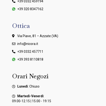
+39 0332 459194
+39 320 8347162
Ottica
Via Piave, 81 – Azzate (VA)
info@nicora.it
+39 0332 457711
+39 393 8110818
Orari Negozi
Lunedì
: Chiuso
Martedì-Venerdì
:
09.00-12.15 | 15.00 - 19.15