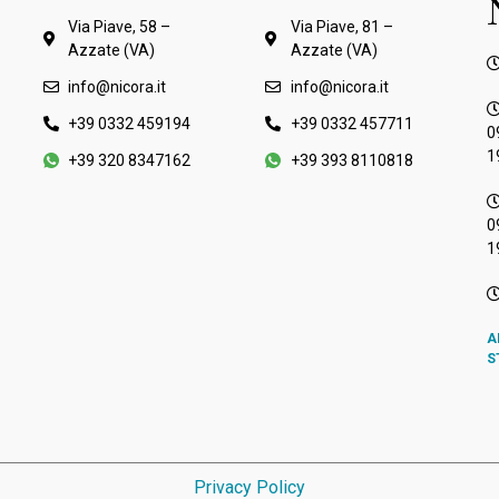
Via Piave, 58 –
Via Piave, 81 –
Azzate (VA)
Azzate (VA)
info@nicora.it
info@nicora.it
+39 0332 459194
+39 0332 457711
0
1
+39 320 8347162
+39 393 8110818
0
1
A
S
Privacy Policy