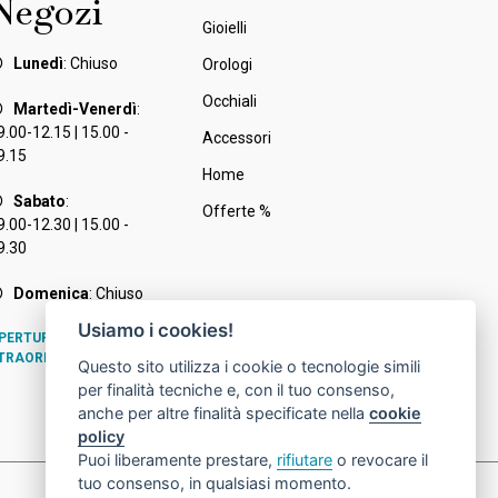
Negozi
Gioielli
Lunedì
: Chiuso
Orologi
Occhiali
Martedì-Venerdì
:
9.00-12.15 | 15.00 -
Accessori
9.15
Home
Sabato
:
Offerte %
9.00-12.30 | 15.00 -
9.30
Domenica
: Chiuso
Usiamo i cookies!
PERTURE e CHIUSURE
TRAORDINARIE
Questo sito utilizza i cookie o tecnologie simili
per finalità tecniche e, con il tuo consenso,
anche per altre finalità specificate nella
cookie
policy
Puoi liberamente prestare,
rifiutare
o revocare il
tuo consenso, in qualsiasi momento.
Cookie Policy