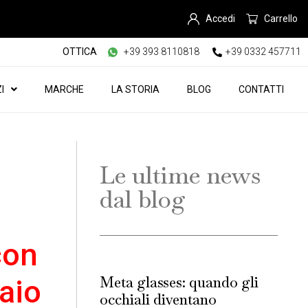
Accedi
Carrello
OTTICA
+39 393 8110818
+39 0332 457711
I
MARCHE
LA STORIA
BLOG
CONTATTI
Le ultime news
dal blog
con
Meta glasses: quando gli
paio
occhiali diventano