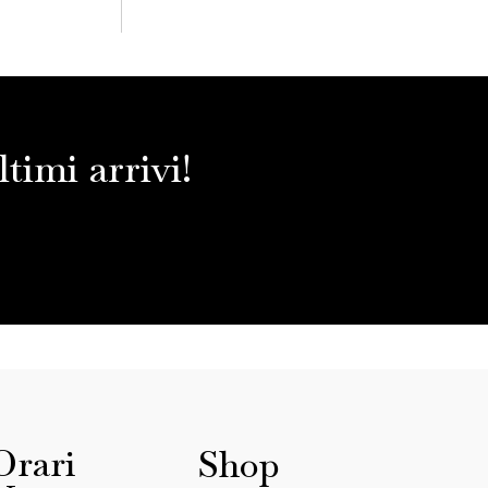
timi arrivi!
Orari
Shop