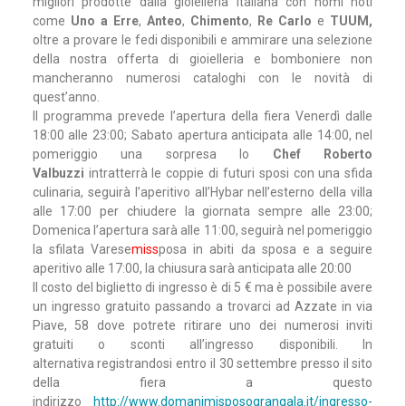
migliori prodotte dalla gioielleria italiana con nomi noti
come
Uno a Erre
,
Anteo
,
Chimento
,
Re Carlo
e
TUUM,
oltre a provare le fedi disponibili e ammirare una selezione
della nostra offerta di gioielleria e bomboniere non
mancheranno numerosi cataloghi con le novità di
quest’anno.
Il programma prevede l’apertura della fiera Venerdì dalle
18:00 alle 23:00; Sabato apertura anticipata alle 14:00, nel
pomeriggio una sorpresa lo
Chef Roberto
Valbuzzi
intratterrà le coppie di futuri sposi con una sfida
culinaria, seguirà l’aperitivo all’Hybar nell’esterno della villa
alle 17:00 per chiudere la giornata sempre alle 23:00;
Domenica l’apertura sarà alle 11:00, seguirà nel pomeriggio
la sfilata Varese
miss
posa in abiti da sposa e a seguire
aperitivo alle 17:00, la chiusura sarà anticipata alle 20:00
Il costo del biglietto di ingresso è di 5 € ma è possibile avere
un ingresso gratuito passando a trovarci ad Azzate in via
Piave, 58 dove potrete ritirare uno dei numerosi inviti
gratuiti o sconti all’ingresso disponibili. In
alternativa registrandosi entro il 30 settembre presso il sito
della fiera a questo
indirizzo
http://www.domanimisposograngala.it/ingresso-