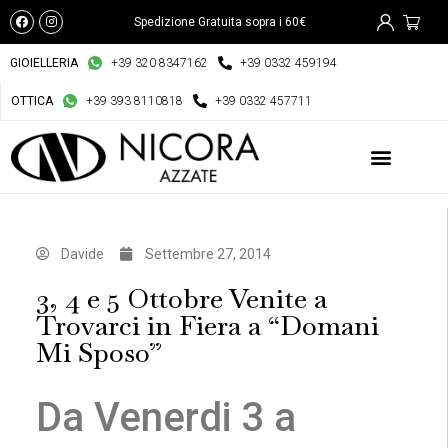
Spedizione Gratuita sopra i 60€
GIOIELLERIA
+39 320 8347162
+39 0332 459194
OTTICA
+39 393 8110818
+39 0332 457711
Davide
Settembre 27, 2014
3, 4 e 5 Ottobre Venite a
Trovarci in Fiera a “Domani
Mi Sposo”
Da Venerdi 3 a