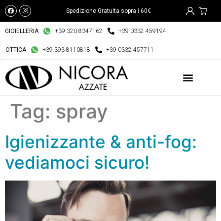
Spedizione Gratuita sopra i 60€
GIOIELLERIA
+39 320 8347162
+39 0332 459194
OTTICA
+39 393 8110818
+39 0332 457711
Tag:
spray
Igienizzante & anti-fog:
vediamoci sicuro!