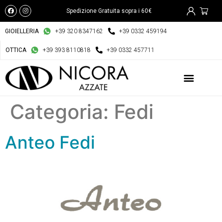
Spedizione Gratuita sopra i 60€
GIOIELLERIA
+39 320 8347162
+39 0332 459194
OTTICA
+39 393 8110818
+39 0332 457711
Categoria:
Fedi
Anteo Fedi