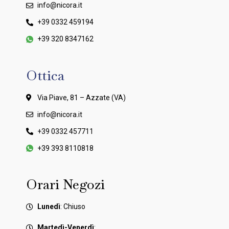
info@nicora.it
+39 0332 459194
+39 320 8347162
Ottica
Via Piave, 81 – Azzate (VA)
info@nicora.it
+39 0332 457711
+39 393 8110818
Orari Negozi
Lunedì
: Chiuso
Martedì-Venerdì
: