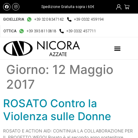
Spedizione Gratuita sopra i 60€
GIOIELLERIA
+39 320 8347162
+39 0332 459194
OTTICA
+39 393 8110818
+39 0332 457711
Giorno:
12 Maggio
2017
ROSATO Contro la
Violenza sulle Donne
ROSATO E ACTION AID: CONTINUA LA COLLABORAZIONE PER
IL PROGETTO WEGO! Rosato è al secondo anno sostenitore